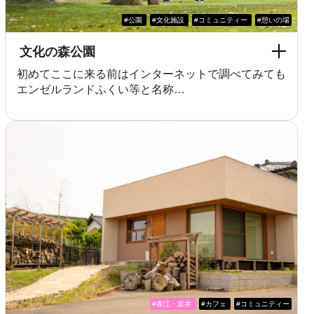
#公園
#文化施設
#コミュニティー
#憩いの場
文化の森公園
初めてここに来る前はインターネットで調べてみても
エンゼルランドふくい等と名称…
#春江・坂井
#カフェ
#コミュニティー