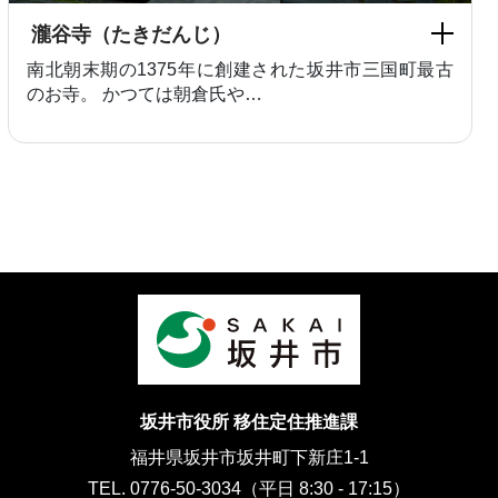
瀧谷寺（たきだんじ）
南北朝末期の1375年に創建された坂井市三国町最古
のお寺。 かつては朝倉氏や…
坂井市役所 移住定住推進課
福井県坂井市坂井町下新庄1-1
TEL. 0776-50-3034（平日 8:30 - 17:15）