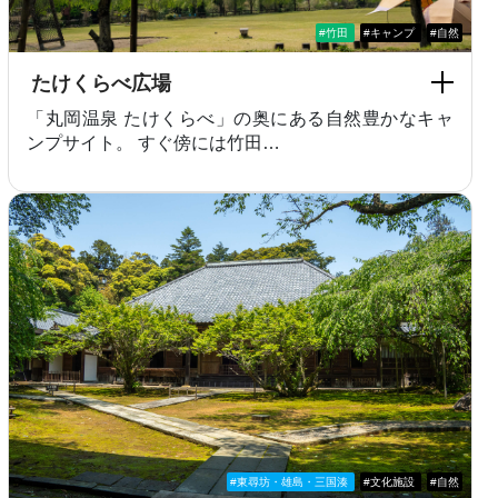
#竹田
#キャンプ
#自然
たけくらべ広場
「丸岡温泉 たけくらべ」の奥にある自然豊かなキャ
ンプサイト。 すぐ傍には竹田…
#東尋坊・雄島・三国湊
#文化施設
#自然