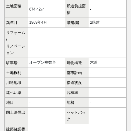
土地面積
私道負担面
874.42㎡
-
積
1969年4月
2階建
築年月
階建/階
リフォーム
/
-
リノベーシ
ョン
オープン複数台
木造
駐車場
建物構造
土地権利
-
都市計画
-
用途地域
-
接道状況
-
建ぺい率
-
容積率
-
地目
-
地勢
-
国土法届出
セットバッ
-
-
ク
建築確認番