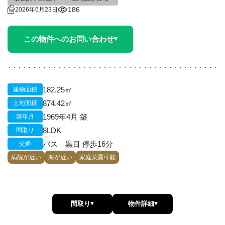
186
2026年6月23日
この物件へのお問い合わせ
182.25㎡
建物面積
874.42㎡
土地面積
1969年4月 築
築年月
8LDK
間取り
バス 黒目 停歩16分
交通
病院が近い
海が近い
家庭菜園可能
間取り
物件詳細