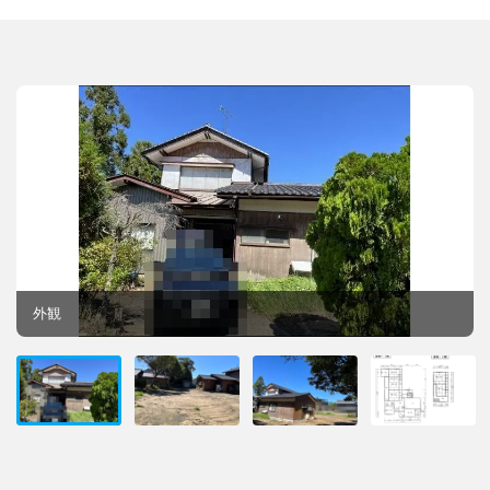
外観
庭
外観
間取図