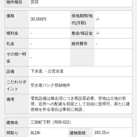
賃貸
物件種目
価格
借地期間/地
30,000円
-/-
代(月額)
権利金
-
敷金/保証金
-/-
礼金
-
維持費等
-
その他一時
-
金
下水道 ・公営水道
設備
こだわりポ
空き家バンク登録物件
イント
電気設備は撤去済につき再設置必要。空地は土地の管
備考
理、近所への配慮を前提として自由に使用可。新たに建
造物を作る場合は事前に相談。
三国町下野（R08-022）
建物名
182.25㎡
間取り
8LDK
建物面積