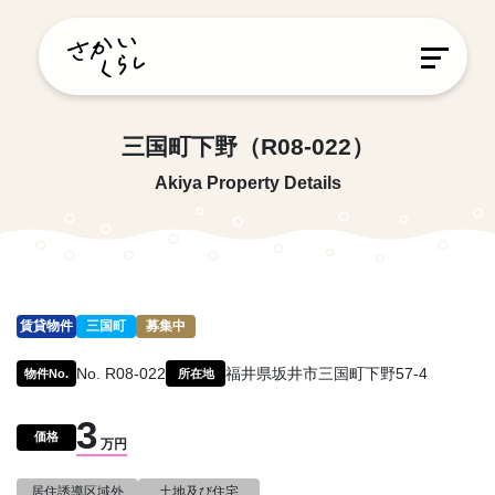
三国町下野（R08-022）
Akiya Property Details
賃貸物件
三国町
募集中
No. R08-022
福井県坂井市三国町下野57-4
物件No.
所在地
3
価格
万円
居住誘導区域外
土地及び住宅