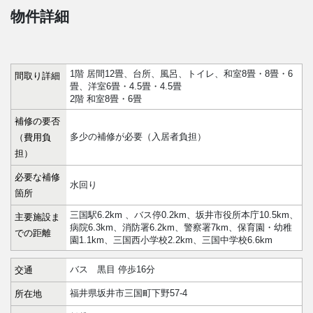
物件詳細
1階 居間12畳、台所、風呂、トイレ、和室8畳・8畳・6
間取り詳細
畳、洋室6畳・4.5畳・4.5畳
2階 和室8畳・6畳
補修の要否
多少の補修が必要（入居者負担）
（費用負
担）
必要な補修
水回り
箇所
三国駅6.2km 、バス停0.2km、坂井市役所本庁10.5km、
主要施設ま
病院6.3km、消防署6.2km、警察署7km、保育園・幼稚
での距離
園1.1km、三国西小学校2.2km、三国中学校6.6km
バス 黒目 停歩16分
交通
福井県坂井市三国町下野57-4
所在地