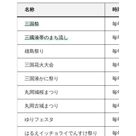
名称
時期
三国祭
毎年5月19
三國湊帯のまち流し
毎年9月ご
雄島祭り
毎年4月20
三国花火大会
毎年8月ご
三国湊かに祭り
毎年11月
丸岡城桜まつり
毎年3月〜
丸岡古城まつり
毎年10月
ゆりフェスタ
毎年6月
はるえイッチョライでんすけ祭り
毎年7月ご