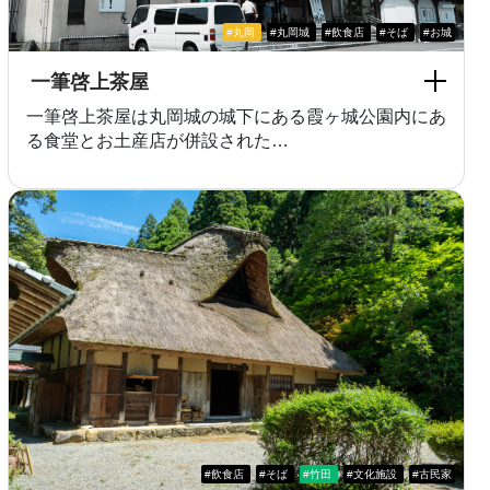
#丸岡
#丸岡城
#飲食店
#そば
#お城
一筆啓上茶屋
一筆啓上茶屋は丸岡城の城下にある霞ヶ城公園内にあ
る食堂とお土産店が併設された…
#飲食店
#そば
#竹田
#文化施設
#古民家