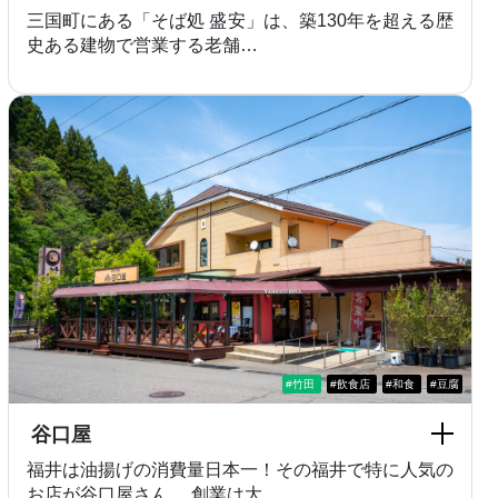
三国町にある「そば処 盛安」は、築130年を超える歴
史ある建物で営業する老舗…
#竹田
#飲食店
#和食
#豆腐
谷口屋
福井は油揚げの消費量日本一！その福井で特に人気の
お店が谷口屋さん。 創業は大…