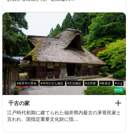
#坂井市の景色
#市内の主な施設
#文化施設
#古民家
#飲食店
#そば
#竹田
千古の家
江戸時代初期に建てられた福井県内最古の茅葺民家と
言われ、国指定重要文化財に指…