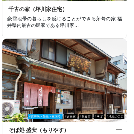
千古の家（坪川家住宅）
豪雪地帯の暮らしを感じることができる茅葺の家 福
井県内最古の民家である坪川家…
#東尋坊・雄島・三国湊
#古民家
#飲食店
#そば
#地元の名店
そば処 盛安（もりやす）